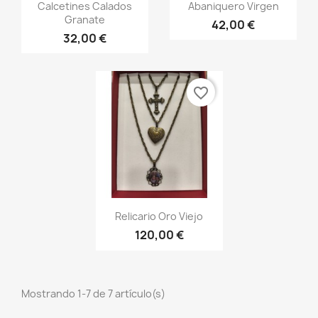
Vista rápida
Vista rápida


Calcetines Calados
Abaniquero Virgen
Granate
42,00 €
32,00 €
favorite_border
Vista rápida

Relicario Oro Viejo
120,00 €
Mostrando 1-7 de 7 artículo(s)