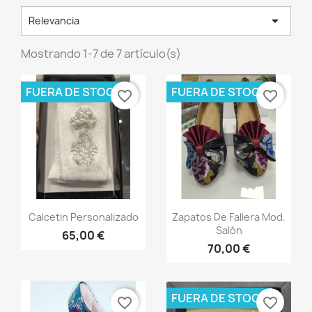

Relevancia
Mostrando 1-7 de 7 artículo(s)
FUERA DE STOCK
FUERA DE STOCK
favorite_border
favorite_border
Vista rápida
Vista rápida


Calcetin Personalizado
Zapatos De Fallera Mod.
Salón
65,00 €
70,00 €
FUERA DE STOCK
favorite_border
favorite_border