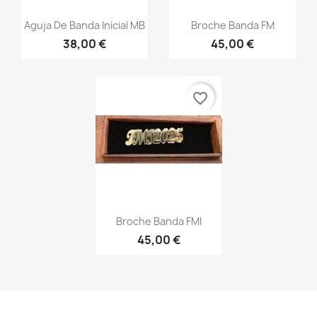
Vista rápida
Vista rápida


Aguja De Banda Inicial MB
Broche Banda FM
38,00 €
45,00 €
favorite_border
Vista rápida

Broche Banda FMI
45,00 €