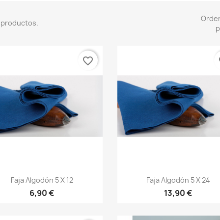
Orde
 productos.
p
favorite_border
fa
Vista rápida
Vista rápida


Faja Algodón 5 X 12
Faja Algodón 5 X 24
+20
+
6,90 €
13,90 €