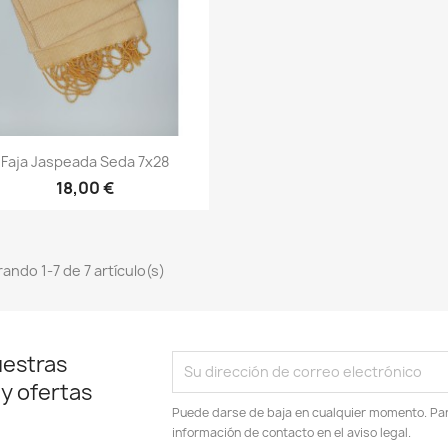
Vista rápida

Faja Jaspeada Seda 7x28
+13
18,00 €
ando 1-7 de 7 artículo(s)
uestras
 y ofertas
Puede darse de baja en cualquier momento. Para
información de contacto en el aviso legal.