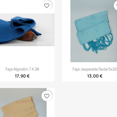
favorite_border
fa
Vista rápida
Vista rápida


Faja Algodón 7 X 28
Faja Jaspeada Seda 5x20
+20
+
17,90 €
13,00 €
favorite_border