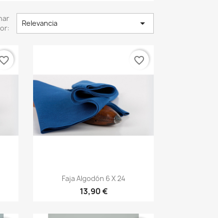
nar

Relevancia
or:
vorite_border
favorite_border
Vista rápida

Faja Algodón 6 X 24
20
+20
13,90 €