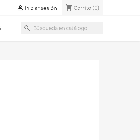
shopping_cart

Carrito
(0)
Iniciar sesión
search
S