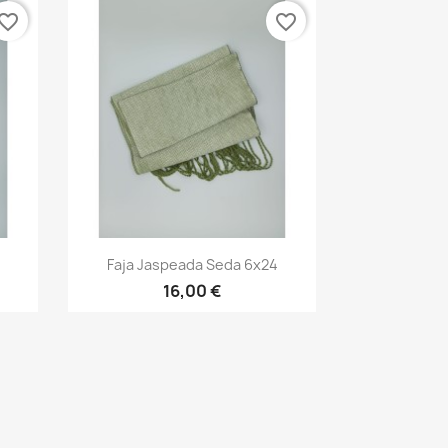
vorite_border
favorite_border
Vista rápida

Faja Jaspeada Seda 6x24
13
+13
16,00 €