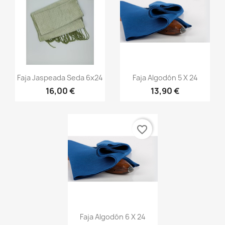
Vista rápida
Vista rápida


Faja Jaspeada Seda 6x24
Faja Algodón 5 X 24
16,00 €
13,90 €
+13
+20
favorite_border
Vista rápida

Faja Algodón 6 X 24