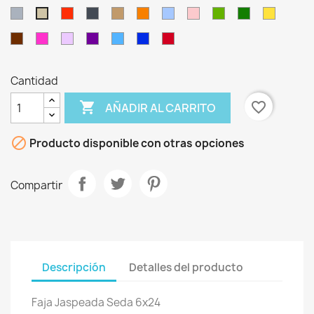
Gris
Rojo
Negro
Castaño
Naranja
Celeste
Rosa
Verde
Verde
Oro
Kaki
Oliva
Botella
Marrón
Fucsia
Lila
Morado
Turquesa
Azulina
Granate
Oro
Celeste
Naranja
Fucsia
Turquesa
Lila
Chocolate
/
/
/
/
/
/
Negro
Negro
Negro
Negro
Negro
Negro
Cantidad

favorite_border
AÑADIR AL CARRITO

Producto disponible con otras opciones
Compartir
Descripción
Detalles del producto
Faja Jaspeada Seda 6x24