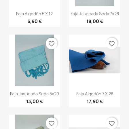
Vista rápida
Vista rápida


Faja Algodón 5 X 12
Faja Jaspeada Seda 7x28
6,90 €
18,00 €
+20
+13
favorite_border
favorite_border
Vista rápida
Vista rápida


Faja Jaspeada Seda 5x20
Faja Algodón 7 X 28
13,00 €
17,90 €
+13
+20
favorite_border
favorite_border