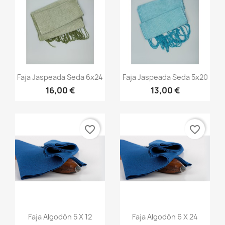
Vista rápida
Vista rápida


Faja Jaspeada Seda 6x24
Faja Jaspeada Seda 5x20
16,00 €
13,00 €
+13
+13
favorite_border
favorite_border
Vista rápida
Vista rápida


Faja Algodón 5 X 12
Faja Algodón 6 X 24