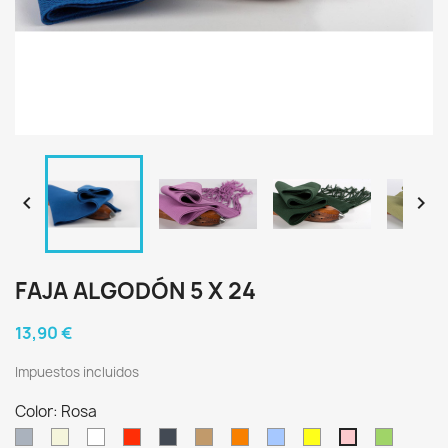


FAJA ALGODÓN 5 X 24
13,90 €
Impuestos incluidos
Color: Rosa
Gris
Crudo
Blanco
Rojo
Negro
Castaño
Naranja
Celeste
Amarillo
Verde
Rosa