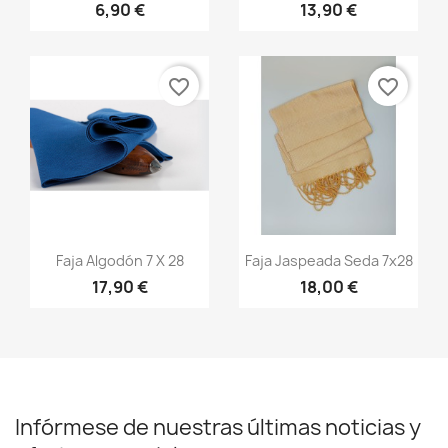
6,90 €
13,90 €
+20
+20
favorite_border
favorite_border
Vista rápida
Vista rápida


Faja Algodón 7 X 28
Faja Jaspeada Seda 7x28
17,90 €
18,00 €
+20
+13
Infórmese de nuestras últimas noticias y