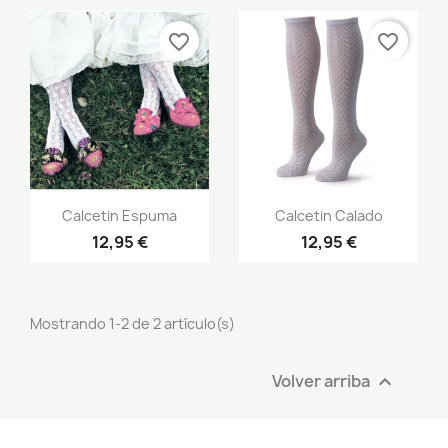
favorite_border
favorite_border
Vista rápida
Vista rápida


Calcetin Espuma
Calcetin Calado
12,95 €
12,95 €
Mostrando 1-2 de 2 artículo(s)
Volver arriba
