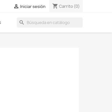
shopping_cart

Carrito
(0)
Iniciar sesión
search
S