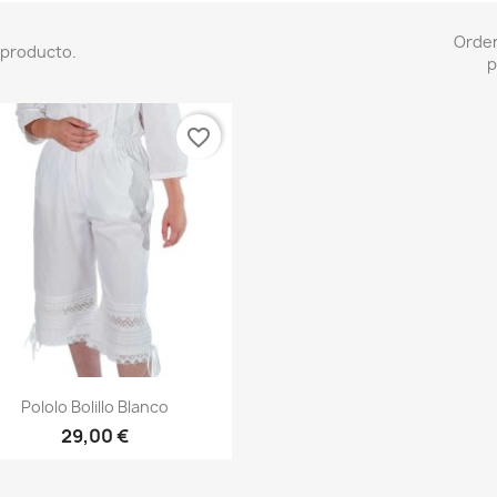
Orde
 producto.
p
favorite_border
Vista rápida

Pololo Bolillo Blanco
29,00 €