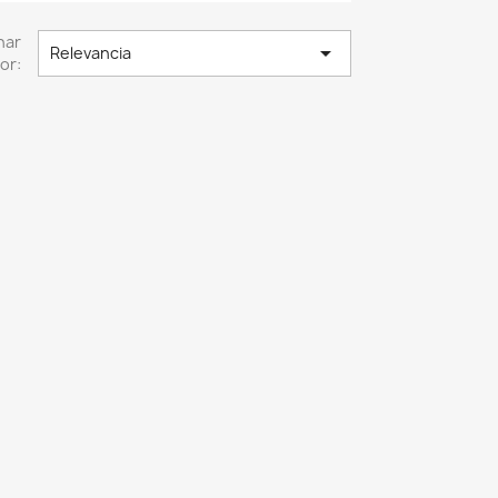
nar

Relevancia
or: