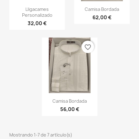
Vista rápida
Vista rápida


Lligacames
Camisa Bordada
Personalizado
62,00 €
32,00 €
favorite_border
Vista rápida

Camisa Bordada
56,00 €
Mostrando 1-7 de 7 artículo(s)