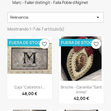
Marc - Faller distingit - Falla Poble d'Alginet

Relevancia
Mostrando 1-7 de 7 artículo(s)
FUERA DE STOCK
FUERA DE STOCK
favorite_border
favorite_border
Vista rápida
Vista rápida


Caja "Calcetins I...
Broche - Caramba "Sant
Josep"
48,00 €
42,00 €