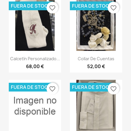
FUERA DE STOCK
FUERA DE STOCK
favorite_border
favorite_border
Vista rápida
Vista rápida


Calcetín Personalizado...
Collar De Cuentas
68,00 €
52,00 €
FUERA DE STOCK
FUERA DE STOCK
favorite_border
favorite_border