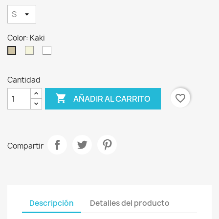
Color: Kaki
Crudo
Blanco
Kaki
Cantidad

favorite_border
AÑADIR AL CARRITO
Compartir
Descripción
Detalles del producto