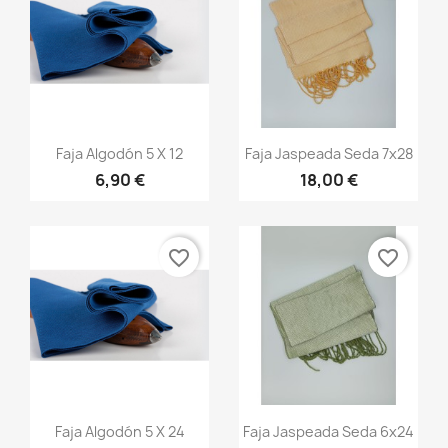
Vista rápida
Vista rápida


Faja Algodón 5 X 12
Faja Jaspeada Seda 7x28
6,90 €
18,00 €
+20
+13
favorite_border
favorite_border
Vista rápida
Vista rápida


Faja Algodón 5 X 24
Faja Jaspeada Seda 6x24