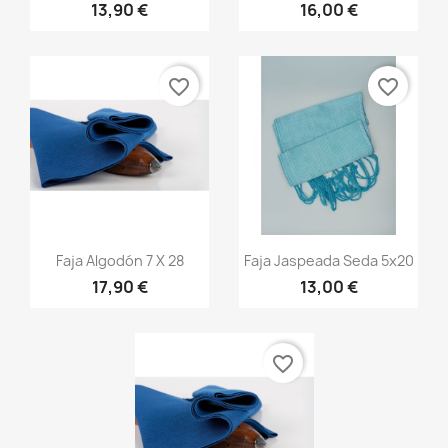
13,90 €
16,00 €
+20
+13
favorite_border
favorite_border
Vista rápida
Vista rápida


Faja Algodón 7 X 28
Faja Jaspeada Seda 5x20
17,90 €
13,00 €
+20
+13
favorite_border