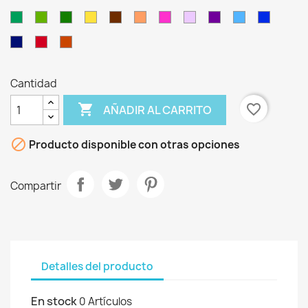
Pistach
Verde
Verde
Verde
Oro
Marrón
Salmón
Fucsia
Lila
Morado
Turquesa
Azulina
Billar
Oliva
Botella
Chocolate
Marino
Granate
Teja
Cantidad

favorite_border
AÑADIR AL CARRITO

Producto disponible con otras opciones
Compartir
Detalles del producto
En stock
0 Artículos