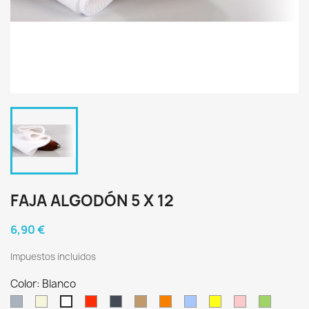
FAJA ALGODÓN 5 X 12
6,90 €
Impuestos incluidos
Color: Blanco
Gris
Crudo
Rojo
Negro
Castaño
Naranja
Celeste
Amarillo
Rosa
Verde
Blanco