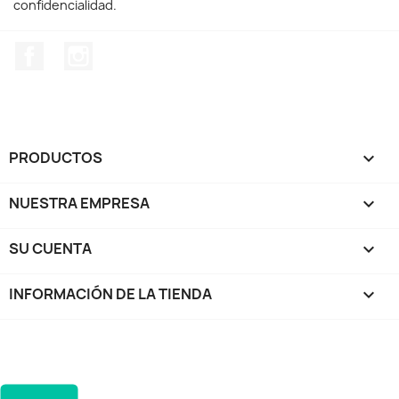
confidencialidad.
Facebook
Instagram
PRODUCTOS

NUESTRA EMPRESA

SU CUENTA

INFORMACIÓN DE LA TIENDA
keyboard_arrow_down