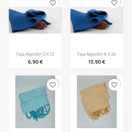
favorite_border
favorite_border
Vista rápida
Vista rápida


Faja Algodón 5 X 12
Faja Algodón 6 X 24
6,90 €
13,90 €
+20
+20
favorite_border
favorite_border