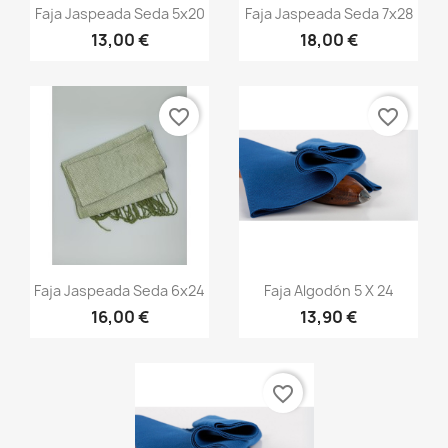
Vista rápida
Vista rápida


Faja Jaspeada Seda 5x20
Faja Jaspeada Seda 7x28
13,00 €
18,00 €
+13
+13
favorite_border
favorite_border
Vista rápida
Vista rápida


Faja Jaspeada Seda 6x24
Faja Algodón 5 X 24
16,00 €
13,90 €
+13
+20
favorite_border