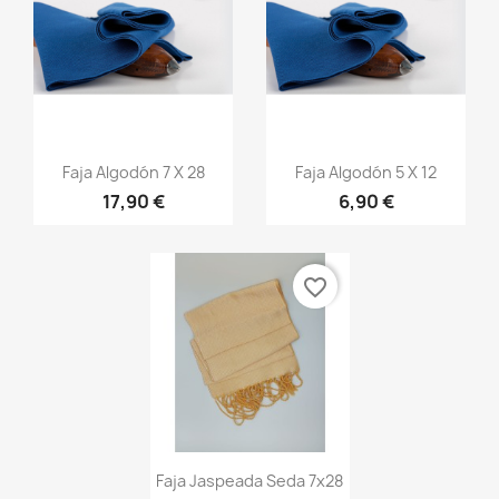
Vista rápida
Vista rápida


Faja Algodón 7 X 28
Faja Algodón 5 X 12
17,90 €
6,90 €
+20
+20
favorite_border
Vista rápida

Faja Jaspeada Seda 7x28