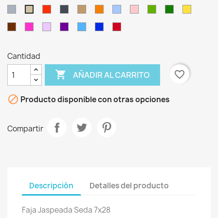
Gris
Rojo
Negro
Castaño
Naranja
Celeste
Rosa
Verde
Verde
Oro
Kaki
Oliva
Botella
Marrón
Fucsia
Lila
Morado
Turquesa
Azulina
Granate
Oro
Celeste
Naranja
Fucsia
Turquesa
Lila
Chocolate
/
/
/
/
/
/
Negro
Negro
Negro
Negro
Negro
Negro
Cantidad

favorite_border
AÑADIR AL CARRITO

Producto disponible con otras opciones
Compartir
Descripción
Detalles del producto
Faja Jaspeada Seda 7x28