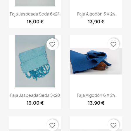
Vista rápida
Vista rápida


Faja Jaspeada Seda 6x24
Faja Algodón 5 X 24
16,00 €
13,90 €
+13
+20
favorite_border
favorite_border
Vista rápida
Vista rápida


Faja Jaspeada Seda 5x20
Faja Algodón 6 X 24
13,00 €
13,90 €
+13
+20
favorite_border
favorite_border