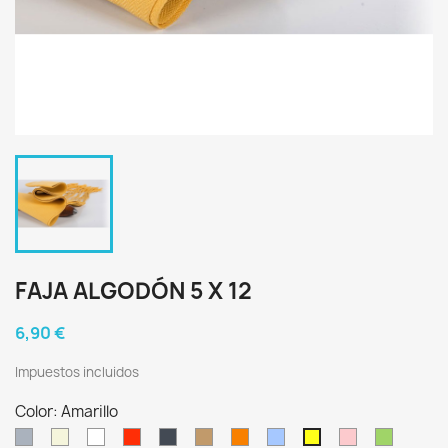
FAJA ALGODÓN 5 X 12
6,90 €
Impuestos incluidos
Color: Amarillo
Gris
Crudo
Blanco
Rojo
Negro
Castaño
Naranja
Celeste
Rosa
Verde
Amarillo