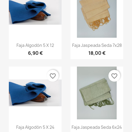
Vista rápida
Vista rápida


Faja Algodón 5 X 12
Faja Jaspeada Seda 7x28
6,90 €
18,00 €
+20
+13
favorite_border
favorite_border
Vista rápida
Vista rápida


Faja Algodón 5 X 24
Faja Jaspeada Seda 6x24