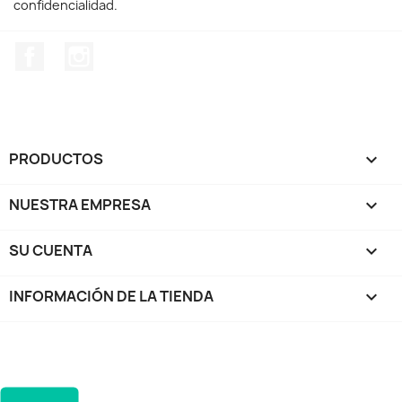
confidencialidad.
Facebook
Instagram
PRODUCTOS

NUESTRA EMPRESA

SU CUENTA

INFORMACIÓN DE LA TIENDA
keyboard_arrow_down