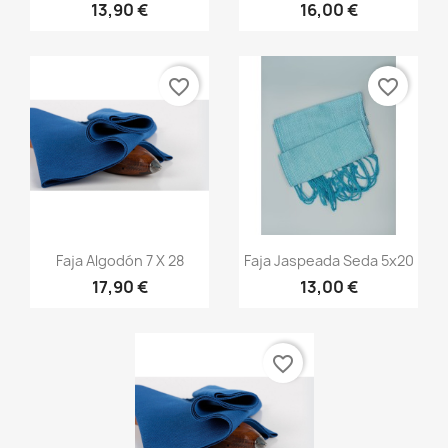
13,90 €
16,00 €
+20
+13
favorite_border
favorite_border
Vista rápida
Vista rápida


Faja Algodón 7 X 28
Faja Jaspeada Seda 5x20
17,90 €
13,00 €
+20
+13
favorite_border