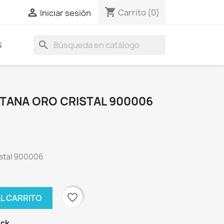
shopping_cart

Carrito
(0)
Iniciar sesión
search
S
TANA ORO CRISTAL 900006
istal 900006
favorite_border
AL CARRITO
ock