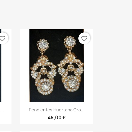
vorite_border
favorite_border
Vista rápida

..
Pendientes Huertana Oro...
45,00 €