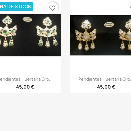
RA DE STOCK
favorite_border
fa
Vista rápida
Vista rápida


endientes Huertana Oro...
Pendientes Huertana Oro.
45,00 €
45,00 €