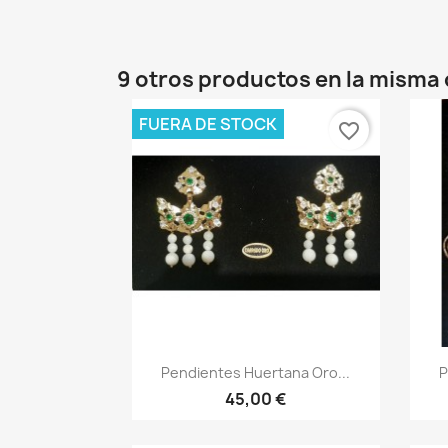
9 otros productos en la misma 
FUERA DE STOCK
favorite_border
Vista rápida

Pendientes Huertana Oro...
P
45,00 €