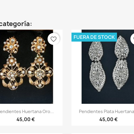
categoría:
FUERA DE STOCK
favorite_border
fa
Vista rápida
Vista rápida


endientes Huertana Oro...
Pendientes Plata Huertana.
45,00 €
45,00 €