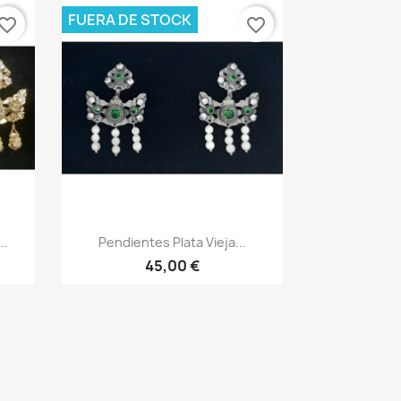
FUERA DE STOCK
vorite_border
favorite_border
Vista rápida

..
Pendientes Plata Vieja...
45,00 €