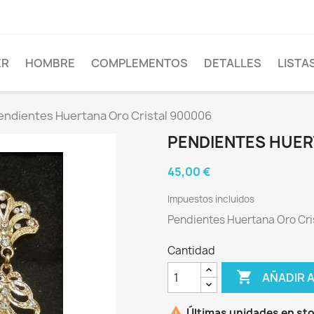
ER
HOMBRE
COMPLEMENTOS
DETALLES
LISTA
endientes Huertana Oro Cristal 900006
PENDIENTES HUER
45,00 €
Impuestos incluidos
Pendientes Huertana Oro Cr
Cantidad

AÑADIR 

Últimas unidades en st