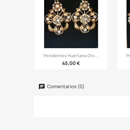
Vista rápida

Pendientes Huertana Oro...
P
45,00 €
Comentarios (0)