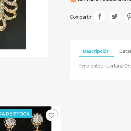
Compartir
Descripción
Detal
Pendientes Huertana Or
RA DE STOCK
favorite_border