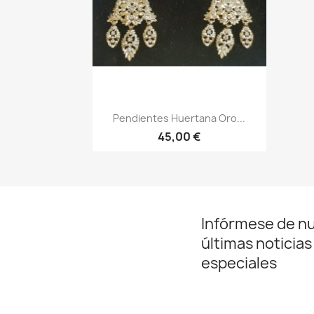
Vista rápida

Pendientes Huertana Oro...
45,00 €
Infórmese de n
últimas noticias
especiales