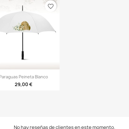
favorite_border
Vista rápida

Paraguas Peineta Blanco
29,00 €
No hay reseñas de clientes en este momento.