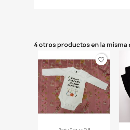
4 otros productos en la misma 
favorite_border
Vista rápida

Body Futura FMI