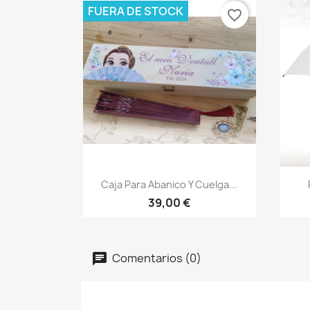
FUERA DE STOCK
favorite_border
Vista rápida

Caja Para Abanico Y Cuelga...
39,00 €
Comentarios (0)