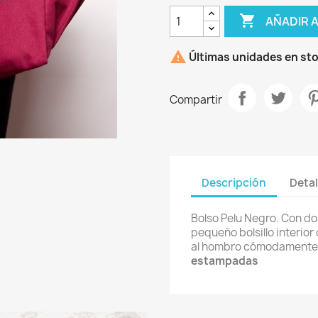

AÑADIR 

Últimas unidades en st
Compartir
Descripción
Detal
Bolso Pelu Negro. Con dos
pequeño bolsillo interior
al hombro cómodamente. 
estampadas