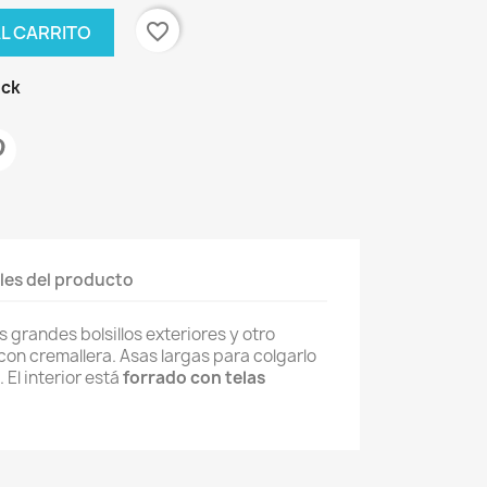
favorite_border
AL CARRITO
ock
les del producto
 grandes bolsillos exteriores y otro
 con cremallera. Asas largas para colgarlo
El interior está
forrado con telas