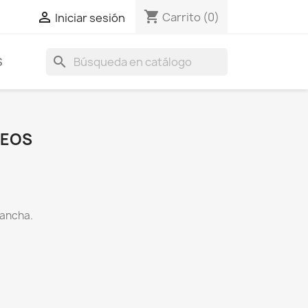
shopping_cart

Carrito
(0)
Iniciar sesión
search
S
DEOS
 ancha.