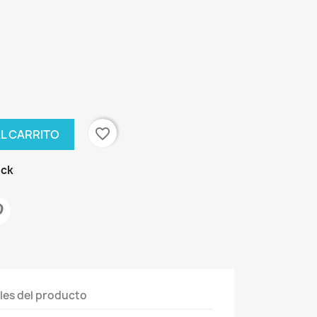
favorite_border
AL CARRITO
ock
les del producto