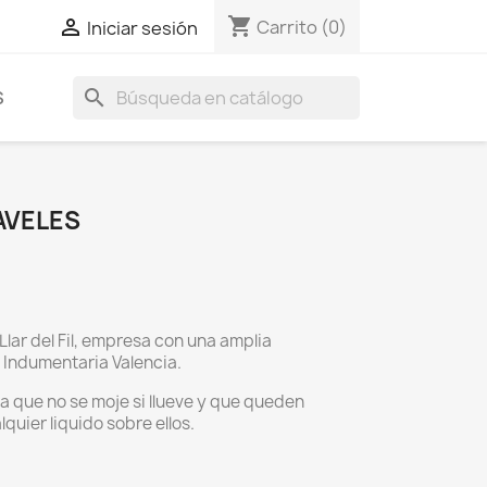
shopping_cart

Carrito
(0)
Iniciar sesión
search
S
AVELES
lar del Fil, empresa con una amplia
a Indumentaria Valencia.
a que no se moje si llueve y que queden
quier liquido sobre ellos.