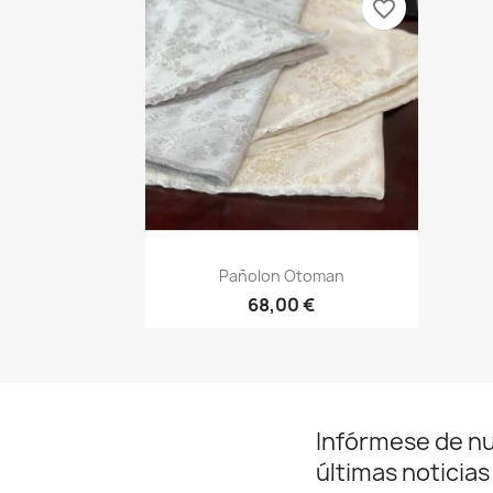
favorite_border
Vista rápida

Pañolon Otoman
68,00 €
Infórmese de n
últimas noticias