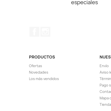
especiales
Facebook
Instagram
PRODUCTOS
NUES
Ofertas
Envío
Novedades
Aviso l
Los más vendidos
Términ
Pago 
Conta
Mapa d
Tiend