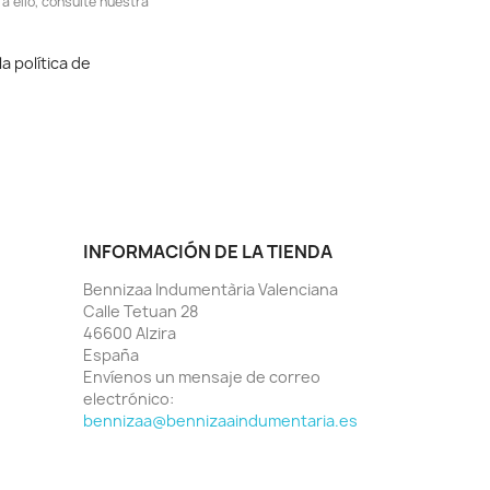
 ello, consulte nuestra
a política de
INFORMACIÓN DE LA TIENDA
Bennizaa Indumentària Valenciana
Calle Tetuan 28
46600 Alzira
España
Envíenos un mensaje de correo
electrónico:
bennizaa@bennizaaindumentaria.es