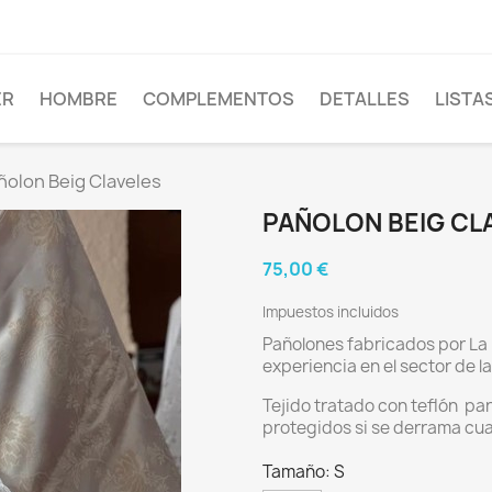
ER
HOMBRE
COMPLEMENTOS
DETALLES
LISTA
ñolon Beig Claveles
PAÑOLON BEIG CL
75,00 €
Impuestos incluidos
Pañolones fabricados por La L
experiencia en el sector de l
Tejido tratado con teflón par
protegidos si se derrama cual
Tamaño: S