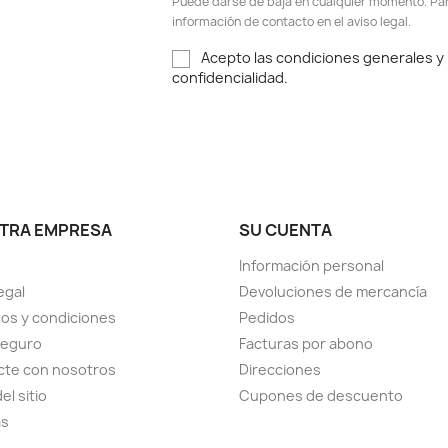
Puede darse de baja en cualquier momento. Para
información de contacto en el aviso legal.
Acepto las condiciones generales y l
confidencialidad.
TRA EMPRESA
SU CUENTA
Información personal
egal
Devoluciones de mercancía
os y condiciones
Pedidos
seguro
Facturas por abono
cte con nosotros
Direcciones
el sitio
Cupones de descuento
as