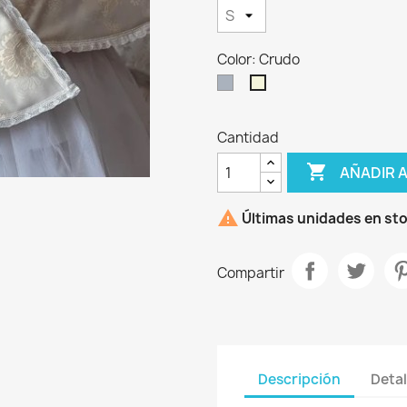
Color: Crudo
Gris
Crudo
Cantidad

AÑADIR 

Últimas unidades en st
Compartir
Descripción
Detal