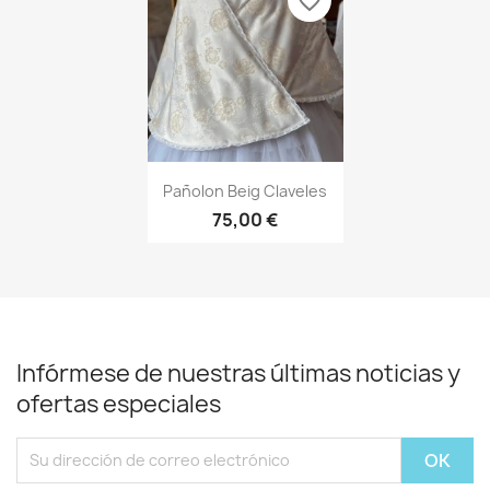
favorite_border
Vista rápida

Pañolon Beig Claveles
75,00 €
Infórmese de nuestras últimas noticias y
ofertas especiales