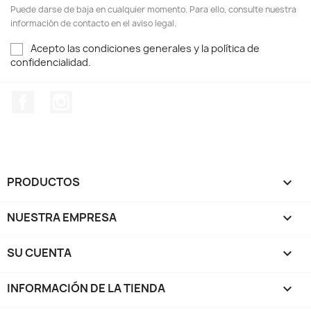
Puede darse de baja en cualquier momento. Para ello, consulte nuestra
información de contacto en el aviso legal.
Acepto las condiciones generales y la política de
confidencialidad.
Facebook
Instagram
PRODUCTOS

NUESTRA EMPRESA

SU CUENTA

INFORMACIÓN DE LA TIENDA
keyboard_arrow_down