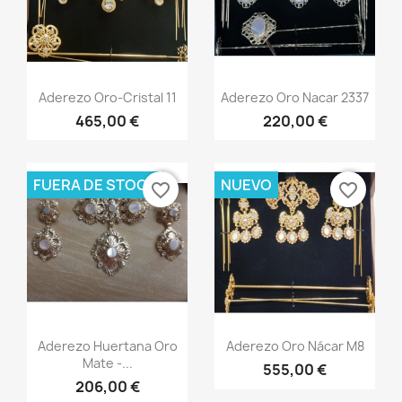
Vista rápida
Vista rápida


Aderezo Oro-Cristal 11
Aderezo Oro Nacar 2337
465,00 €
220,00 €
FUERA DE STOCK
NUEVO
favorite_border
favorite_border
Vista rápida
Vista rápida


Aderezo Huertana Oro
Aderezo Oro Nácar M8
Mate -...
555,00 €
206,00 €