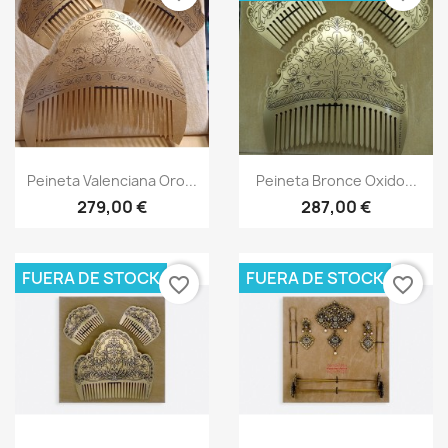
Vista rápida
Vista rápida


Peineta Valenciana Oro...
Peineta Bronce Oxido...
279,00 €
287,00 €
FUERA DE STOCK
FUERA DE STOCK
favorite_border
favorite_border