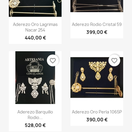
Vista rápida
Vista rápida


Aderezo Oro Lagrimas
Aderezo Rodio Cristal 59
Nacar 254
399,00 €
440,00 €
favorite_border
favorite_border
Vista rápida
Vista rápida


Aderezo Barquillo
Aderezo Oro Perla 1065P
Rodio...
390,00 €
528,00 €