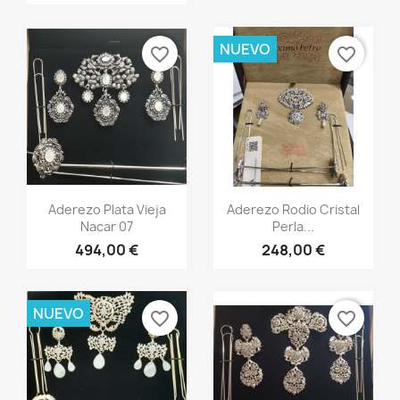
NUEVO
favorite_border
favorite_border
Vista rápida
Vista rápida


Aderezo Plata Vieja
Aderezo Rodio Cristal
Nacar 07
Perla...
494,00 €
248,00 €
NUEVO
favorite_border
favorite_border