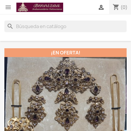
shopping_cart


(0)
search
¡EN OFERTA!