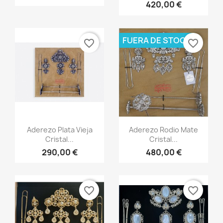
420,00 €
FUERA DE STOCK
favorite_border
favorite_border
Vista rápida
Vista rápida


Aderezo Plata Vieja
Aderezo Rodio Mate
Cristal...
Cristal...
290,00 €
480,00 €
favorite_border
favorite_border