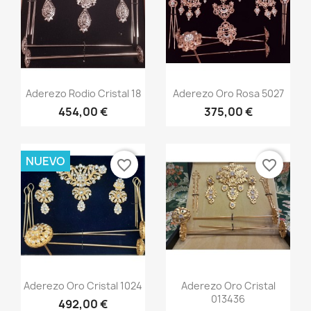
Vista rápida
Vista rápida


Aderezo Rodio Cristal 18
Aderezo Oro Rosa 5027
454,00 €
375,00 €
NUEVO
favorite_border
favorite_border
Vista rápida
Vista rápida


Aderezo Oro Cristal 1024
Aderezo Oro Cristal
013436
492,00 €