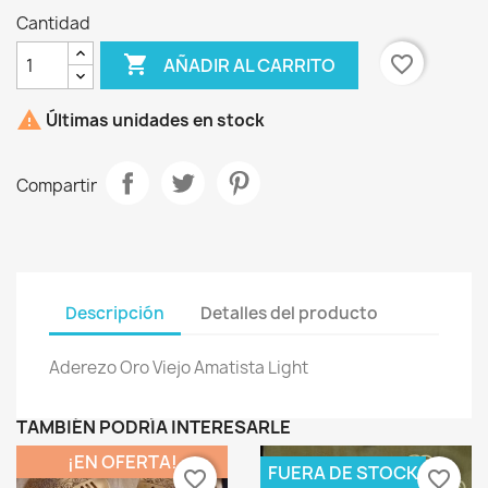
Cantidad

favorite_border
AÑADIR AL CARRITO

Últimas unidades en stock
Compartir
Descripción
Detalles del producto
Aderezo Oro Viejo Amatista Light
TAMBIÉN PODRÍA INTERESARLE
¡EN OFERTA!
FUERA DE STOCK
favorite_border
favorite_border