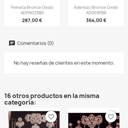
Vista rápida
Vista rápida


Peineta Bronce Oxido
Aderezo Bronce Oxido
ADPN023BR
AD069FBR
287,00 €
364,00 €
Comentarios (0)
No hay reseñas de clientes en este momento.
16 otros productos en la misma
categoría:
favorite_border
favorite_border