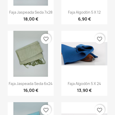
Vista rápida
Vista rápida


Faja Jaspeada Seda 7x28
Faja Algodón 5 X 12
18,00 €
6,90 €
+13
+20
favorite_border
favorite_border
Vista rápida
Vista rápida


Faja Jaspeada Seda 6x24
Faja Algodón 5 X 24
16,00 €
13,90 €
+13
+20
favorite_border
favorite_border