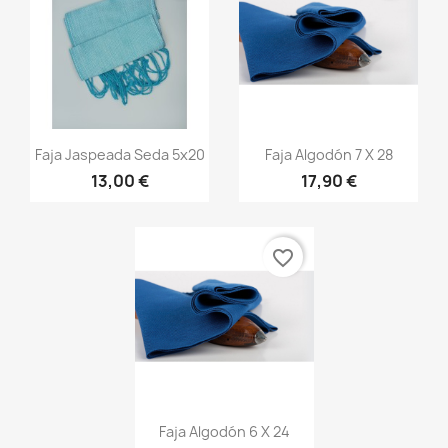
Vista rápida
Vista rápida


Faja Jaspeada Seda 5x20
Faja Algodón 7 X 28
13,00 €
17,90 €
+13
+20
favorite_border
Vista rápida

Faja Algodón 6 X 24